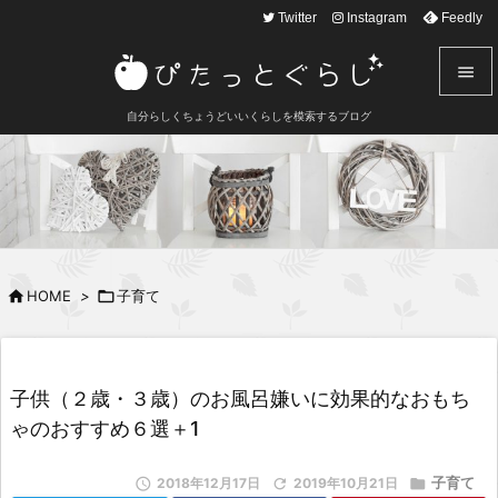
text here
Twitter
Instagram
Feedly


自分らしくちょうどいいくらしを模索するブログ
メニュ

サイド

前へ


HOME
>

子育て
次へ

検索
子供（２歳・３歳）のお風呂嫌いに効果的なおもち
ゃのおすすめ６選＋1
子育て

2018年12月17日

2019年10月21日
