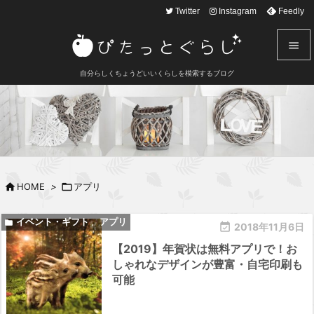
text here
Twitter
Instagram
Feedly


自分らしくちょうどいいくらしを模索するブログ
メニュ

サイド

前へ


HOME
>

アプリ
次へ

イベント・ギフト
アプリ

,

2018年11月6日
検索
【2019】年賀状は無料アプリで！お
しゃれなデザインが豊富・自宅印刷も
可能