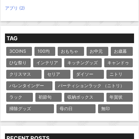
アプリ
(2)
TAG
3COINS
100均
おもちゃ
お中元
お歳暮
ひな祭り
インテリア
キッチングッズ
キャンドゥ
クリスマス
セリア
ダイソー
ニトリ
バレンタインデー
パーティションラック （ニトリ）
ラック
初節句
収納ボックス
年賀状
掃除グッズ
母の日
無印
RECENT POSTS