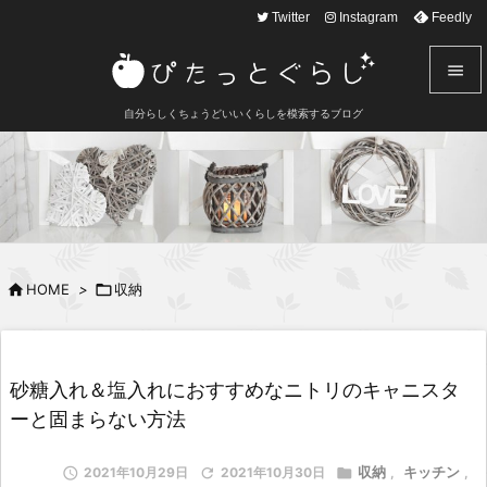
text here
Twitter
Instagram
Feedly


自分らしくちょうどいいくらしを模索するブログ
メニュ

サイド

前へ


HOME
>

収納
次へ

検索
砂糖入れ＆塩入れにおすすめなニトリのキャニスタ
ーと固まらない方法
収納
キッチン

2021年10月29日

2021年10月30日

,
,