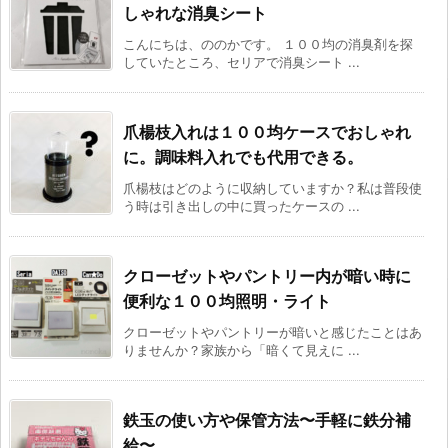
しゃれな消臭シート
こんにちは、ののかです。 １００均の消臭剤を探
していたところ、セリアで消臭シート ...
爪楊枝入れは１００均ケースでおしゃれ
に。調味料入れでも代用できる。
爪楊枝はどのように収納していますか？私は普段使
う時は引き出しの中に買ったケースの ...
クローゼットやパントリー内が暗い時に
便利な１００均照明・ライト
クローゼットやパントリーが暗いと感じたことはあ
りませんか？家族から「暗くて見えに ...
鉄玉の使い方や保管方法〜手軽に鉄分補
給〜