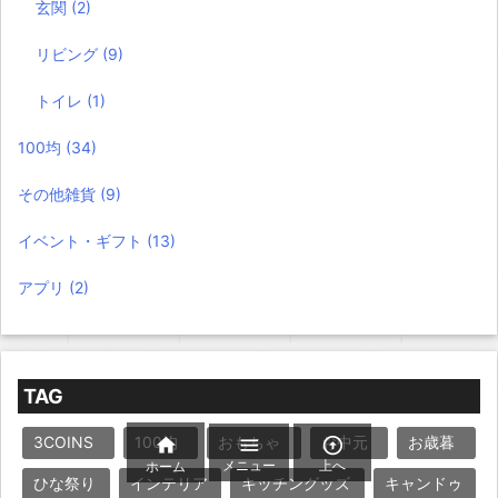
玄関
(2)
リビング
(9)
トイレ
(1)
100均
(34)
その他雑貨
(9)
イベント・ギフト
(13)
アプリ
(2)
TAG
3COINS
100均
おもちゃ
お中元
お歳暮



メニュー
上へ
ホーム
ひな祭り
インテリア
キッチングッズ
キャンドゥ