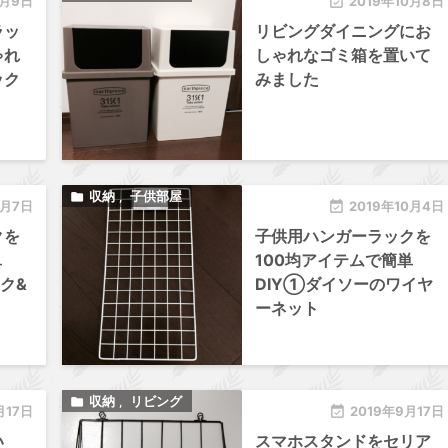
0月9日

2019年10月8日
ラッ
リビングダイニングにお
ゃれ
しゃれなゴミ箱を置いて
ック
みました
収納
子供部屋

,
0月7日

2019年10月4日
クを
子供用ハンガーラックを
単
100均アイテムで簡単
ク&
DIY①ダイソーのワイヤ
ーネット
収納
リビング

,
月17日

2019年9月17日
い
スマホスタンドをセリア