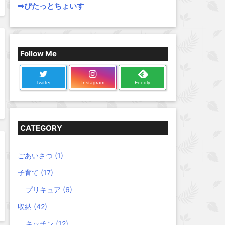
➡︎ぴたっとちょいす
Follow Me
Twitter
Instagram
Feedly
CATEGORY
ごあいさつ
(1)
子育て
(17)
プリキュア
(6)
収納
(42)
キッチン
(12)