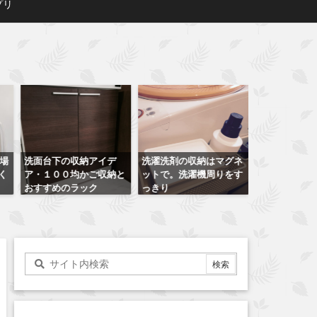
プリ
洗濯洗剤の収納はマグネ
洗面所収納にも使える１
ダイソーの珪
と
ットで。洗濯機周りをす
００均ダイソーのパンチ
をキッチンで
っきり
ングボードでおしゃれ壁
た
面収納