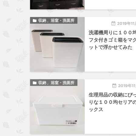
収納
浴室・洗面所

,

2019年11
洗濯機周りに１００
フタ付きゴミ箱をマ
ットで浮かせてみた
収納
浴室・洗面所

,

2019年1
生理用品の収納にぴ
りな１００均セリア
ックス