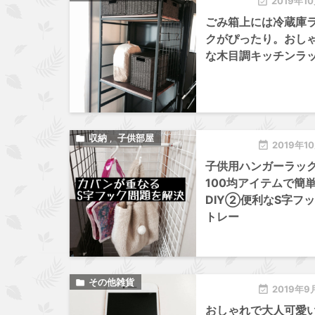

2019年1
ごみ箱上には冷蔵庫
クがぴったり。おし
な木目調キッチンラ
収納
子供部屋

,

2019年1
子供用ハンガーラッ
100均アイテムで簡
DIY②便利なS字フッ
トレー
その他雑貨


2019年9
おしゃれで大人可愛