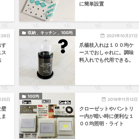
に簡単設置
収納
キッチン
100均

,
,
月29日

2021年10月27日
おす
爪楊枝入れは１００均ケ
ニス
ースでおしゃれに。調味
法
料入れでも代用できる。
100均

月25日

2019年11月12日
な壁
クローゼットやパントリ
えま
ー内が暗い時に便利な１
００均照明・ライト