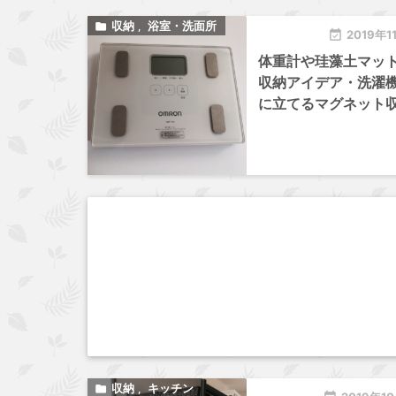
収納
浴室・洗面所

,

2019年1
体重計や珪藻土マッ
収納アイデア・洗濯
に立てるマグネット
収納
キッチン

,