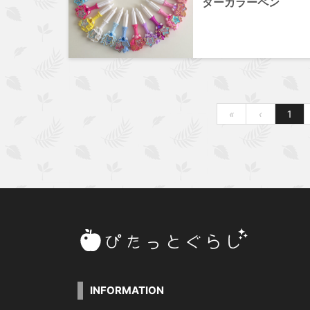
ターカラーペン
«
‹
1
INFORMATION