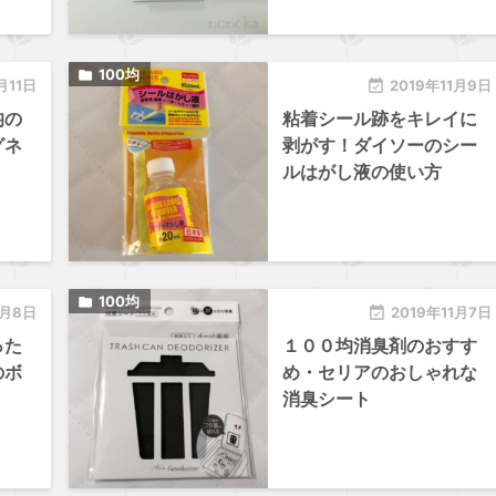
100均

月11日

2019年11月9日
均の
粘着シール跡をキレイに
グネ
剥がす！ダイソーのシー
ルはがし液の使い方
100均

1月8日

2019年11月7日
った
１００均消臭剤のおすす
のボ
め・セリアのおしゃれな
消臭シート