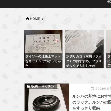
H

HOME
>
の珪藻土マット
水切りカゴ（水切りラッ
ダイソーのキャスター台
パ
ンでつかってみ
ク）のおすすめ。プラス
にひと工夫。使える幅が
ア
チックでもおしゃれ
広がる
っ
収納
キッチン

,

2021年11
ルンバの基地におす
のラック。ルンバの
をすっきり収納