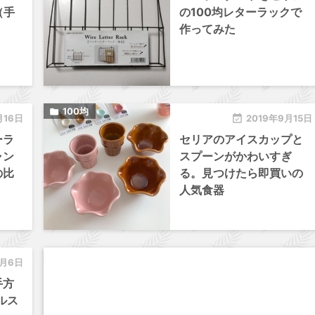
（手
の100均レターラックで
作ってみた
100均

月16日

2019年9月15日
ーラ
セリアのアイスカップと
ャン
スプーンがかわいすぎ
の比
る。見つけたら即買いの
人気食器
9月6日
手方
ルス