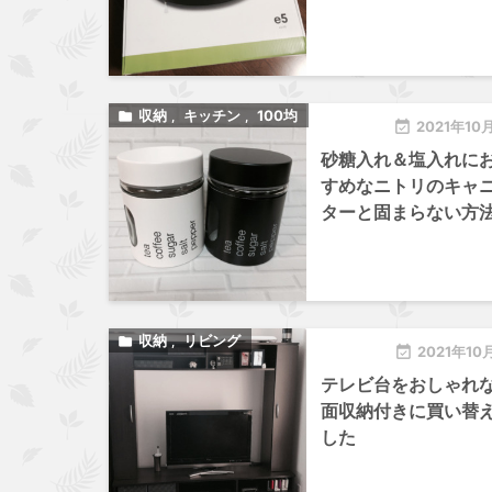
収納
キッチン
100均

,
,

2021年10
砂糖入れ＆塩入れに
すめなニトリのキャ
ターと固まらない方
収納
リビング

,

2021年10
テレビ台をおしゃれ
面収納付きに買い替
した