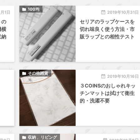
100均

1月1日

2019年10月31日
トの
セリアのラップケースを
機横
切れ味良く使う方法・市
収納
販ラップとの相性テスト
その他雑貨


2019年10月16日
３COINSのおしゃれキッ
チンマットは拭けて衛生
的・洗濯不要
収納
リビング

,