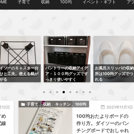
OME
子育て
収納
100均
イベント・ギフト
ア
ントリーの収納アイデ
お風呂スリッパの収納場
洗面台下の収納アイデ
・１００均グッズです
所は100均グッズでつく
ア・１００均かご収納
きり使いやすく
れる
おすすめのラック
子育て
収納
キッチン
100均

,
,
,
月12日

2021年11月1日
すめ
100均おたよりボードの
配線
作り方。ダイソーのパン
チングボードでおしゃれ