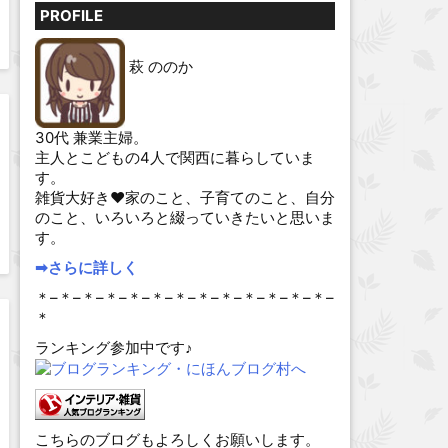
PROFILE
萩 ののか
30代 兼業主婦。
主人とこどもの4人で関西に暮らしていま
す。
雑貨大好き♥家のこと、子育てのこと、自分
のこと、いろいろと綴っていきたいと思いま
す。
➡︎さらに詳しく
＊–＊–＊–＊–＊–＊–＊–＊–＊–＊–＊–＊–＊–
＊
ランキング参加中です♪
こちらのブログもよろしくお願いします。