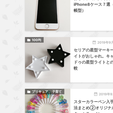
iPhone8ケース７選
帳型）
100均


2019年9
セリアの星型マーキ
イトがおしゃれ。キ
ドゥの星型ライトと
較
プリキュア
子育て

,

2019年
スターカラーペン入
法まとめ②オリジナ