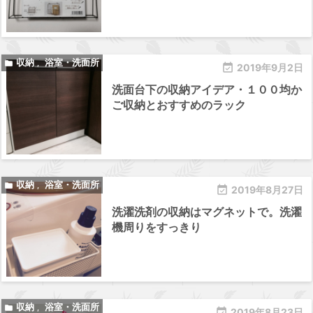
収納
浴室・洗面所

,

2019年9月2日
洗面台下の収納アイデア・１００均か
ご収納とおすすめのラック
収納
浴室・洗面所

,

2019年8月27日
洗濯洗剤の収納はマグネットで。洗濯
機周りをすっきり
収納
浴室・洗面所

,

2019年8月23日