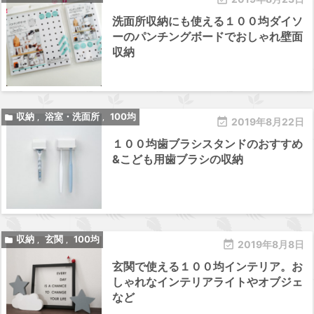
洗面所収納にも使える１００均ダイソ
ーのパンチングボードでおしゃれ壁面
収納
収納
浴室・洗面所
100均

,
,

2019年8月22日
１００均歯ブラシスタンドのおすすめ
&こども用歯ブラシの収納
収納
玄関
100均

,
,

2019年8月8日
玄関で使える１００均インテリア。お
しゃれなインテリアライトやオブジェ
など