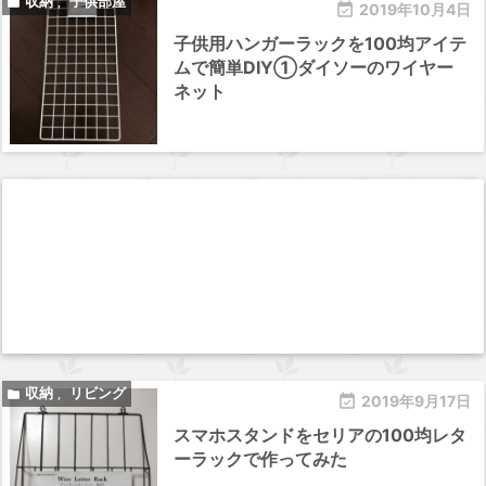
収納
子供部屋

,

2019年10月4日
子供用ハンガーラックを100均アイテ
ムで簡単DIY①ダイソーのワイヤー
ネット
収納
リビング

,

2019年9月17日
スマホスタンドをセリアの100均レタ
ーラックで作ってみた