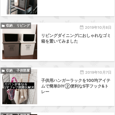
収納
リビング

,

2019年10月8日
リビングダイニングにおしゃれなゴミ
箱を置いてみました
収納
子供部屋

,

2019年10月7日
子供用ハンガーラックを100均アイテ
ムで簡単DIY②便利なS字フック&ト
レー