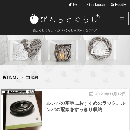
text here
Twitter
Instagram
Feedly


自分らしくちょうどいいくらしを模索するブログ
メニュ

サイド

前へ


HOME
>

収納
次へ

キッチン
収納

,

2021年11月12日
検索
ルンバの基地におすすめのラック。ル
ンバの配線をすっきり収納