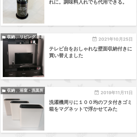
れに。調味料入れでも代用できる。
収納
リビング

,

2021年10月25日
テレビ台をおしゃれな壁面収納付きに
買い替えました
収納
浴室・洗面所

,

2019年11月11日
洗濯機周りに１００均のフタ付きゴミ
箱をマグネットで浮かせてみた