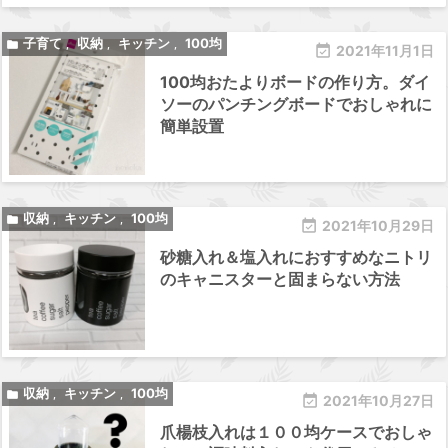
子育て
収納
キッチン
100均

,
,
,

2021年11月1日
100均おたよりボードの作り方。ダイ
ソーのパンチングボードでおしゃれに
簡単設置
収納
キッチン
100均

,
,

2021年10月29日
砂糖入れ＆塩入れにおすすめなニトリ
のキャニスターと固まらない方法
収納
キッチン
100均

,
,

2021年10月27日
爪楊枝入れは１００均ケースでおしゃ