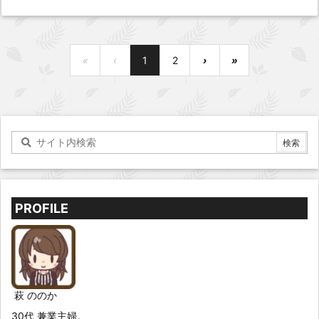
«
‹
1
2
›
»
PROFILE
萩 ののか
30代 兼業主婦。