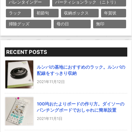
バレンタインデー
パーティションラック （ニトリ）
ラック
初節句
収納ボックス
年賀状
掃除グッズ
母の日
無印
RECENT POSTS
ルンバの基地におすすめのラック。ルンバの
配線をすっきり収納
2021年11月12日
100均おたよりボードの作り方。ダイソーの
パンチングボードでおしゃれに簡単設置
2021年11月1日