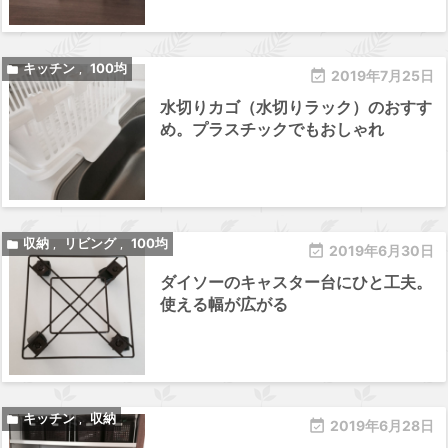
キッチン
100均

,

2019年7月25日
水切りカゴ（水切りラック）のおすす
め。プラスチックでもおしゃれ
収納
リビング
100均

,
,

2019年6月30日
ダイソーのキャスター台にひと工夫。
使える幅が広がる
キッチン
収納

,

2019年6月28日