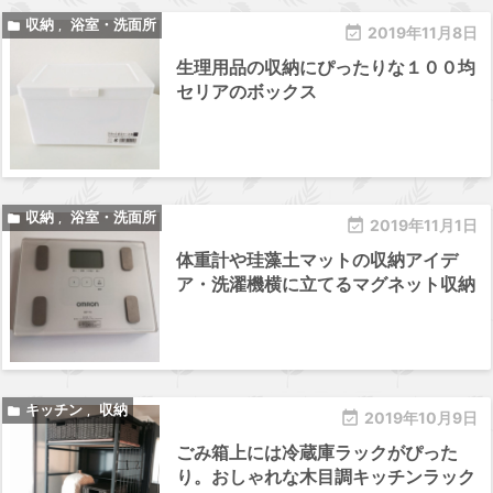
収納
浴室・洗面所

,

2019年11月8日
生理用品の収納にぴったりな１００均
セリアのボックス
収納
浴室・洗面所

,

2019年11月1日
体重計や珪藻土マットの収納アイデ
ア・洗濯機横に立てるマグネット収納
キッチン
収納

,

2019年10月9日
ごみ箱上には冷蔵庫ラックがぴった
り。おしゃれな木目調キッチンラック