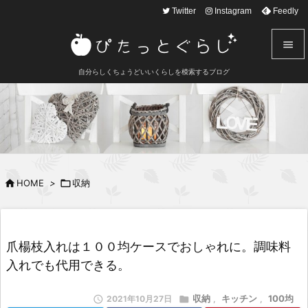
text here
Twitter
Instagram
Feedly


自分らしくちょうどいいくらしを模索するブログ
メニュ

サイド

前へ


HOME
>

収納
次へ

検索
爪楊枝入れは１００均ケースでおしゃれに。調味料
入れでも代用できる。
収納
キッチン
100均

2021年10月27日

,
,