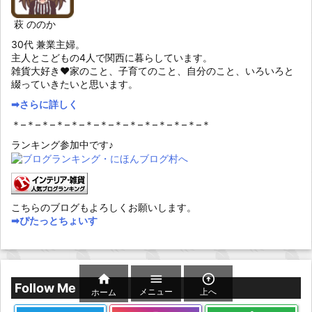
萩 ののか
30代 兼業主婦。
主人とこどもの4人で関西に暮らしています。
雑貨大好き♥家のこと、子育てのこと、自分のこと、いろいろと
綴っていきたいと思います。
➡︎さらに詳しく
＊–＊–＊–＊–＊–＊–＊–＊–＊–＊–＊–＊–＊–＊
ランキング参加中です♪
こちらのブログもよろしくお願いします。
➡︎ぴたっとちょいす



Follow Me
メニュー
上へ
ホーム