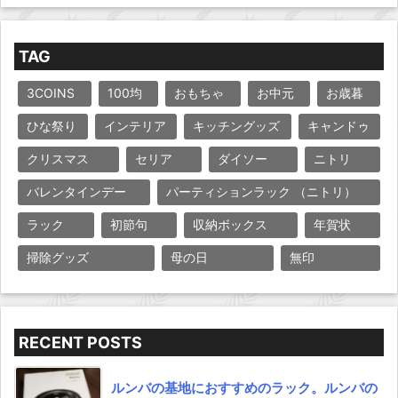
TAG
3COINS
100均
おもちゃ
お中元
お歳暮
ひな祭り
インテリア
キッチングッズ
キャンドゥ
クリスマス
セリア
ダイソー
ニトリ
バレンタインデー
パーティションラック （ニトリ）
ラック
初節句
収納ボックス
年賀状
掃除グッズ
母の日
無印
RECENT POSTS
ルンバの基地におすすめのラック。ルンバの