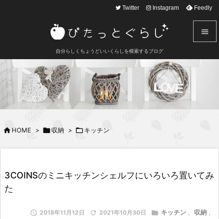
text here
Twitter
Instagram
Feedly


自分らしくちょうどいいくらしを模索するブログ
メニュ

サイド

前へ


HOME
>

収納
>

キッチン
次へ

検索
3COINSのミニキッチンシェルフにいろいろ置いてみ
た
キッチン
収納

2018年11月12日

2021年10月30日

,
,