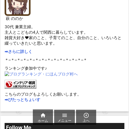
萩 ののか
30代 兼業主婦。
主人とこどもの4人で関西に暮らしています。
雑貨大好き♥家のこと、子育てのこと、自分のこと、いろいろと
綴っていきたいと思います。
➡︎さらに詳しく
＊–＊–＊–＊–＊–＊–＊–＊–＊–＊–＊–＊–＊–＊
ランキング参加中です♪
こちらのブログもよろしくお願いします。
➡︎ぴたっとちょいす



メニュー
上へ
ホーム
Follow Me