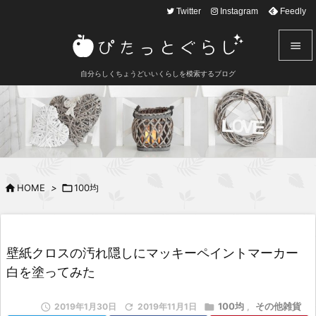
text here
Twitter
Instagram
Feedly


自分らしくちょうどいいくらしを模索するブログ
メニュ

サイド

前へ


HOME
>

100均
次へ

検索
壁紙クロスの汚れ隠しにマッキーペイントマーカー
白を塗ってみた
100均
その他雑貨

2019年1月30日

2019年11月1日

,