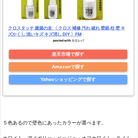
クロスタッチ 建築の友 〈 クロス 補修 汚れ 破れ 壁紙 柱 壁 キ
ズかくし 浅いキズ キズ消し DIY 〉FM
posted with
カエレバ
楽天市場で探す
Amazonで探す
Yahooショッピングで探す
５色あるので壁色にあったカラーが選べます。